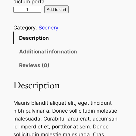
dictum porta
Y
Add to cart
o
s
Category:
Scenery
e
Description
m
i
Additional information
t
e
Reviews (0)
V
a
Description
l
l
Mauris blandit aliquet elit, eget tincidunt
e
nibh pulvinar a. Donec sollicitudin molestie
y
malesuada. Curabitur arcu erat, accumsan
q
id imperdiet et, porttitor at sem. Donec
u
sollicitudin molestie malesuada. Cras
a