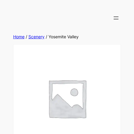
Skip
to
content
Home
/
Scenery
/ Yosemite Valley